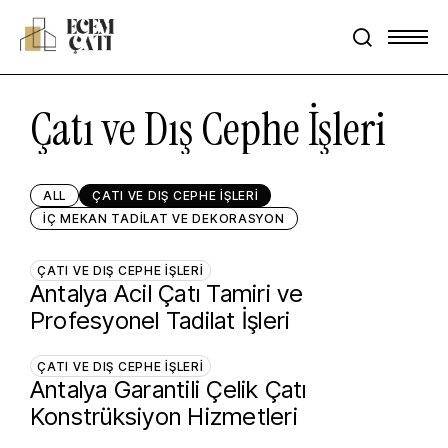
Skip
Menu
to
search
main
content
Çatı ve Dış Cephe İşleri
ALL
ÇATI VE DIŞ CEPHE İŞLERI
İÇ MEKAN TADILAT VE DEKORASYON
ÇATI VE DIŞ CEPHE İŞLERI
Antalya Acil Çatı Tamiri ve
Profesyonel Tadilat İşleri
ÇATI VE DIŞ CEPHE İŞLERI
Antalya Garantili Çelik Çatı
Konstrüksiyon Hizmetleri