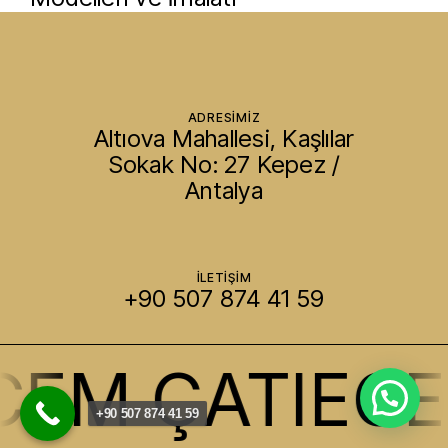
ADRESİMİZ
Altıova Mahallesi, Kaşlılar
Sokak No: 27 Kepez /
Antalya
İLETİŞİM
+90 507 874 41 59
CEM ÇATI
ECE
+90 507 874 41 59